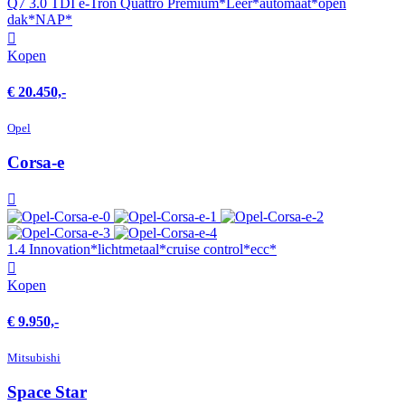
Q7 3.0 TDI e-Tron Quattro Premium*Leer*automaat*open
dak*NAP*
Kopen
€ 20.450,-
Opel
Corsa-e
1.4 Innovation*lichtmetaal*cruise control*ecc*
Kopen
€ 9.950,-
Mitsubishi
Space Star