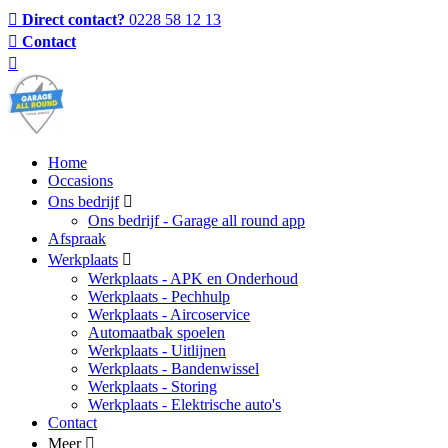
Direct contact?
0228 58 12 13
Contact
Home
Occasions
Ons bedrijf
Ons bedrijf - Garage all round app
Afspraak
Werkplaats
Werkplaats - APK en Onderhoud
Werkplaats - Pechhulp
Werkplaats - Aircoservice
Automaatbak spoelen
Werkplaats - Uitlijnen
Werkplaats - Bandenwissel
Werkplaats - Storing
Werkplaats - Elektrische auto's
Contact
Meer