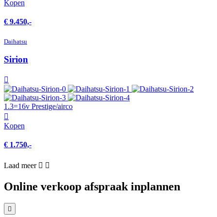
Kopen
€ 9.450,-
Daihatsu
Sirion
1.3=16v Prestige/airco
Kopen
€ 1.750,-
Laad meer
Online verkoop afspraak inplannen