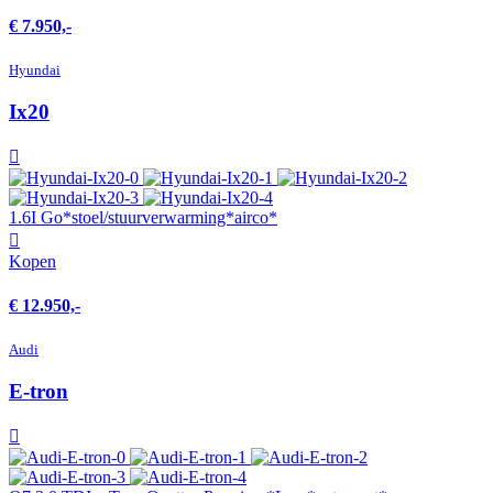
€ 7.950,-
Hyundai
Ix20
1.6I Go*stoel/stuurverwarming*airco*
Kopen
€ 12.950,-
Audi
E-tron