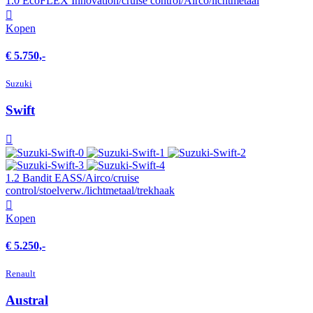
1.0 EcoFLEX Innovation/cruise control/Airco/lichtmetaal
Kopen
€ 5.750,-
Suzuki
Swift
1.2 Bandit EASS/Airco/cruise
control/stoelverw./lichtmetaal/trekhaak
Kopen
€ 5.250,-
Renault
Austral