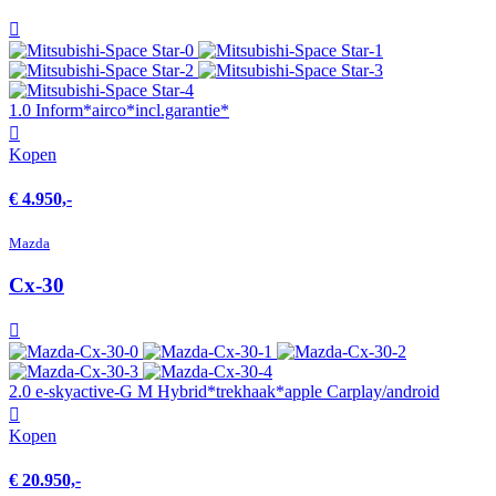
1.0 Inform*airco*incl.garantie*
Kopen
€ 4.950,-
Mazda
Cx-30
2.0 e-skyactive-G M Hybrid*trekhaak*apple Carplay/android
Kopen
€ 20.950,-