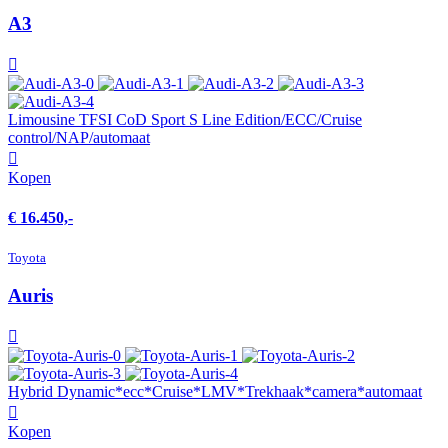
A3
Limousine TFSI CoD Sport S Line Edition/ECC/Cruise
control/NAP/automaat
Kopen
€ 16.450,-
Toyota
Auris
Hybrid Dynamic*ecc*Cruise*LMV*Trekhaak*camera*automaat
Kopen